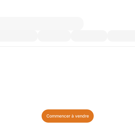
’utilisez plus. Achetez ce d
Facile, local, et sans prise de tête.
Commencer à vendre