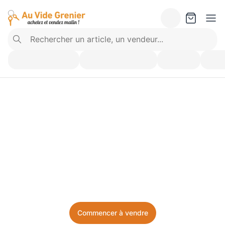
Vendez ce que vous 
n’utilisez plus. Achetez 
ce dont vous avez besoin.
Facile, local, et sans prise de tête.
Commencer à vendre