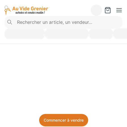
Vendez ce que vous 
n’utilisez plus. Achetez 
ce dont vous avez besoin.
Facile, local, et sans prise de tête.
Commencer à vendre