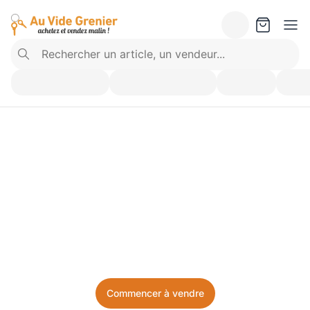
Vendez ce que vous 
n’utilisez plus. Achetez 
ce dont vous avez besoin.
Facile, local, et sans prise de tête.
Commencer à vendre