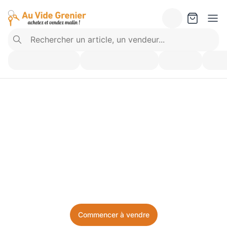
Vendez ce que vous 
n’utilisez plus. Achetez 
ce dont vous avez besoin.
Facile, local, et sans prise de tête.
Commencer à vendre