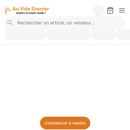
Vendez ce que vous 
n’utilisez plus. Achetez 
ce dont vous avez besoin.
Facile, local, et sans prise de tête.
Commencer à vendre