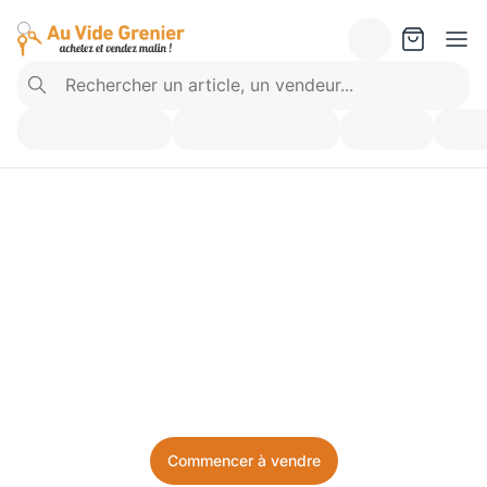
Vendez ce que vous 
n’utilisez plus. Achetez 
ce dont vous avez besoin.
Facile, local, et sans prise de tête.
Commencer à vendre