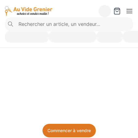
Vendez ce que vous 
n’utilisez plus. Achetez 
ce dont vous avez besoin.
Facile, local, et sans prise de tête.
Commencer à vendre