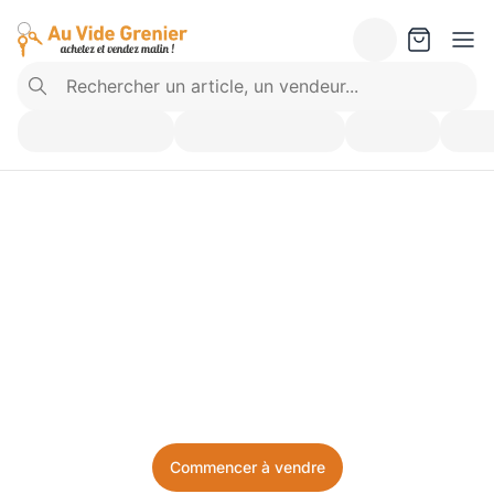
Vendez ce que vous 
n’utilisez plus. Achetez 
ce dont vous avez besoin.
Facile, local, et sans prise de tête.
Commencer à vendre