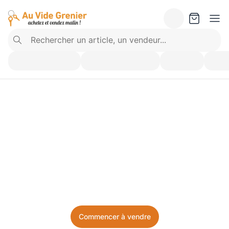
Vendez ce que vous 
n’utilisez plus. Achetez 
ce dont vous avez besoin.
Facile, local, et sans prise de tête.
Commencer à vendre