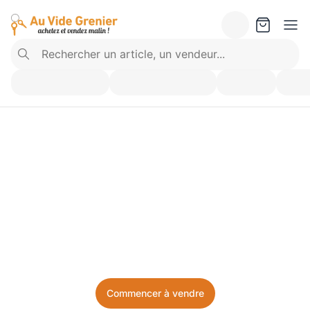
Vendez ce que vous 
n’utilisez plus. Achetez 
ce dont vous avez besoin.
Facile, local, et sans prise de tête.
Commencer à vendre