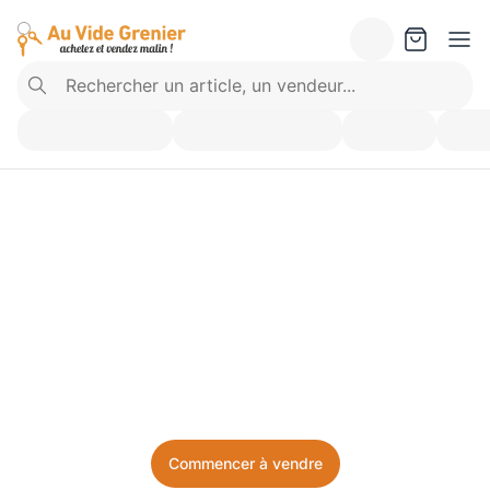
Vendez ce que vous 
n’utilisez plus. Achetez 
ce dont vous avez besoin.
Facile, local, et sans prise de tête.
Commencer à vendre