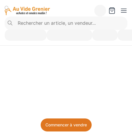
Vendez ce que vous 
n’utilisez plus. Achetez 
ce dont vous avez besoin.
Facile, local, et sans prise de tête.
Commencer à vendre