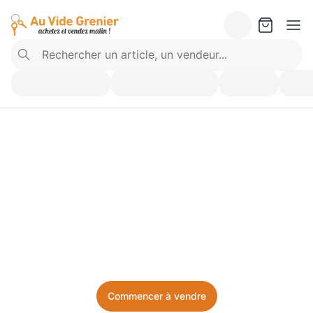
Vendez ce que vous 
n’utilisez plus. Achetez 
ce dont vous avez besoin.
Facile, local, et sans prise de tête.
Commencer à vendre