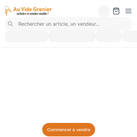
Vendez ce que vous 
n’utilisez plus. Achetez 
ce dont vous avez besoin.
Facile, local, et sans prise de tête.
Commencer à vendre