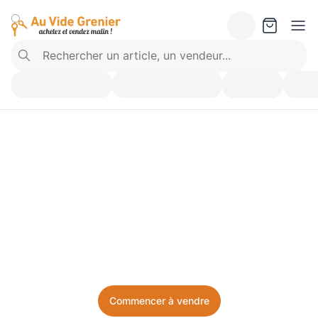
Vendez ce que vous 
n’utilisez plus. Achetez 
ce dont vous avez besoin.
Facile, local, et sans prise de tête.
Commencer à vendre