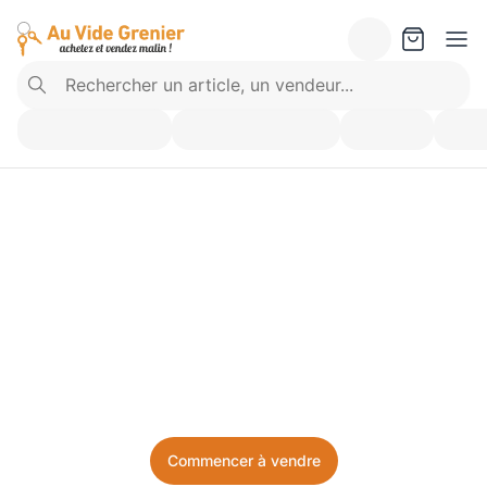
Vendez ce que vous 
n’utilisez plus. Achetez 
ce dont vous avez besoin.
Facile, local, et sans prise de tête.
Commencer à vendre