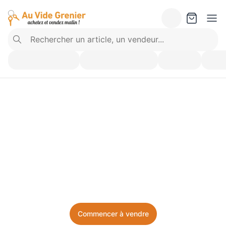
Vendez ce que vous 
n’utilisez plus. Achetez 
ce dont vous avez besoin.
Facile, local, et sans prise de tête.
Commencer à vendre