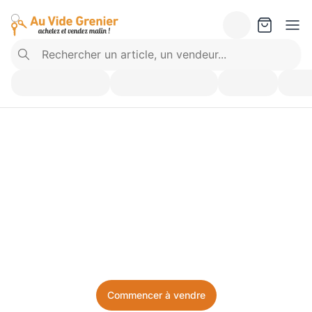
Vendez ce que vous 
n’utilisez plus. Achetez 
ce dont vous avez besoin.
Facile, local, et sans prise de tête.
Commencer à vendre