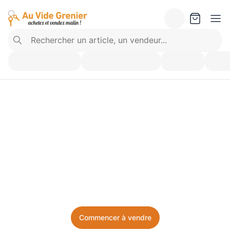
Vendez ce que vous 
n’utilisez plus. Achetez 
ce dont vous avez besoin.
Facile, local, et sans prise de tête.
Commencer à vendre