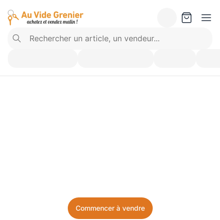
Vendez ce que vous 
n’utilisez plus. Achetez 
ce dont vous avez besoin.
Facile, local, et sans prise de tête.
Commencer à vendre