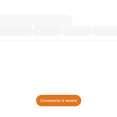
’utilisez plus. Achetez ce d
Facile, local, et sans prise de tête.
Commencer à vendre