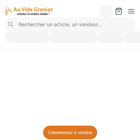
Vendez ce que vous 
n’utilisez plus. Achetez 
ce dont vous avez besoin.
Facile, local, et sans prise de tête.
Commencer à vendre