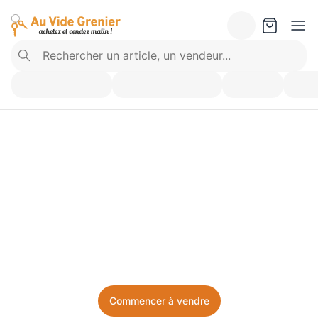
Vendez ce que vous 
n’utilisez plus. Achetez 
ce dont vous avez besoin.
Facile, local, et sans prise de tête.
Commencer à vendre