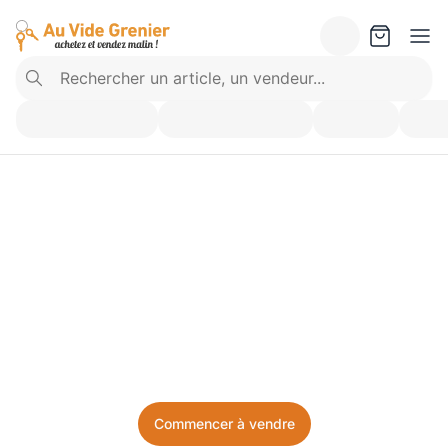
Vendez ce que vous 
n’utilisez plus. Achetez 
ce dont vous avez besoin.
Facile, local, et sans prise de tête.
Commencer à vendre