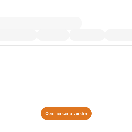
’utilisez plus. Achetez ce d
Facile, local, et sans prise de tête.
Commencer à vendre