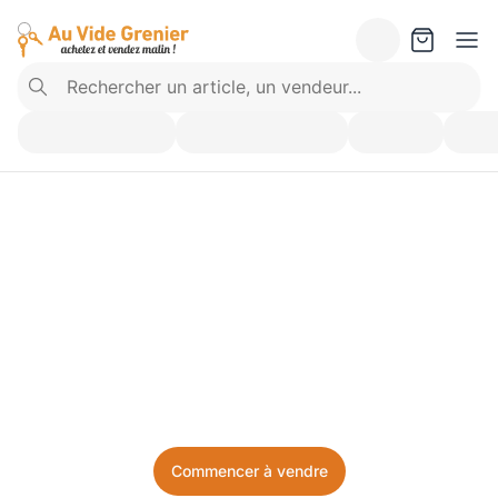
Vendez ce que vous 
n’utilisez plus. Achetez 
ce dont vous avez besoin.
Facile, local, et sans prise de tête.
Commencer à vendre