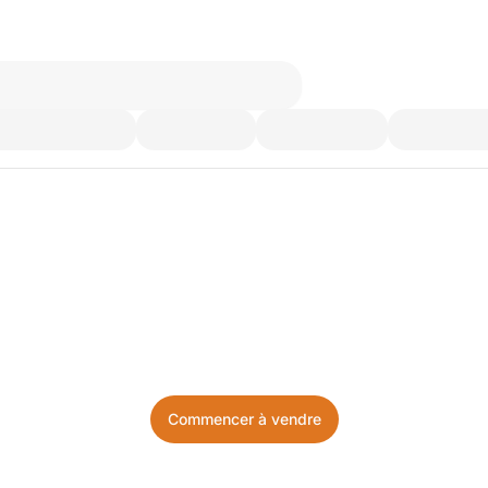
’utilisez plus. Achetez ce d
Facile, local, et sans prise de tête.
Commencer à vendre