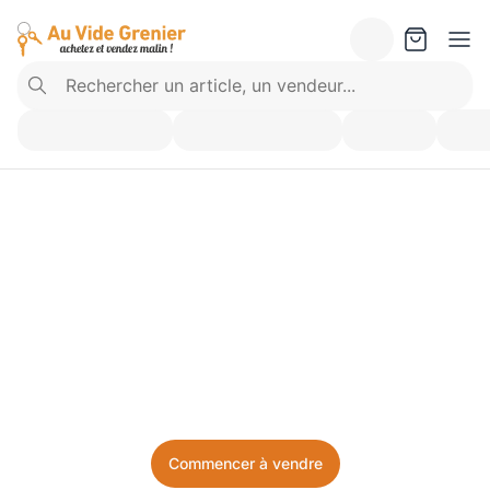
Vendez ce que vous 
n’utilisez plus. Achetez 
ce dont vous avez besoin.
Facile, local, et sans prise de tête.
Commencer à vendre