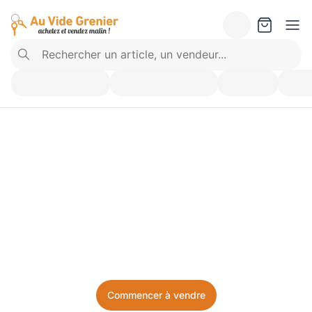
Vendez ce que vous 
n’utilisez plus. Achetez 
ce dont vous avez besoin.
Facile, local, et sans prise de tête.
Commencer à vendre