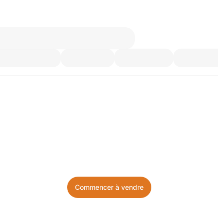
’utilisez plus. Achetez ce d
Facile, local, et sans prise de tête.
Commencer à vendre