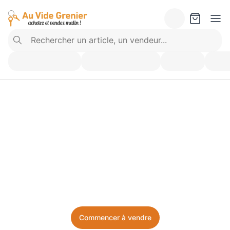
Vendez ce que vous 
n’utilisez plus. Achetez 
ce dont vous avez besoin.
Facile, local, et sans prise de tête.
Commencer à vendre