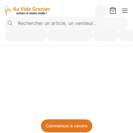
Vendez ce que vous 
n’utilisez plus. Achetez 
ce dont vous avez besoin.
Facile, local, et sans prise de tête.
Commencer à vendre