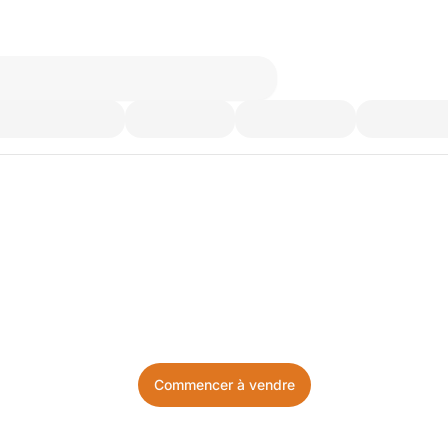
’utilisez plus. Achetez ce d
Facile, local, et sans prise de tête.
Commencer à vendre