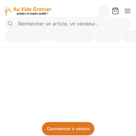
Vendez ce que vous 
n’utilisez plus. Achetez 
ce dont vous avez besoin.
Facile, local, et sans prise de tête.
Commencer à vendre