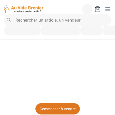
Vendez ce que vous 
n’utilisez plus. Achetez 
ce dont vous avez besoin.
Facile, local, et sans prise de tête.
Commencer à vendre