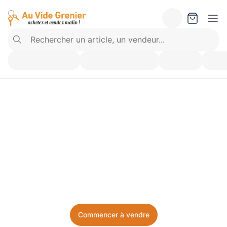
Vendez ce que vous 
n’utilisez plus. Achetez 
ce dont vous avez besoin.
Facile, local, et sans prise de tête.
Commencer à vendre