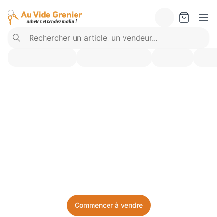
Vendez ce que vous 
n’utilisez plus. Achetez 
ce dont vous avez besoin.
Facile, local, et sans prise de tête.
Commencer à vendre