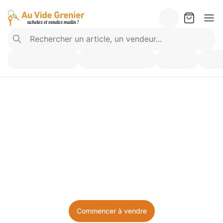
Vendez ce que vous 
n’utilisez plus. Achetez 
ce dont vous avez besoin.
Facile, local, et sans prise de tête.
Commencer à vendre