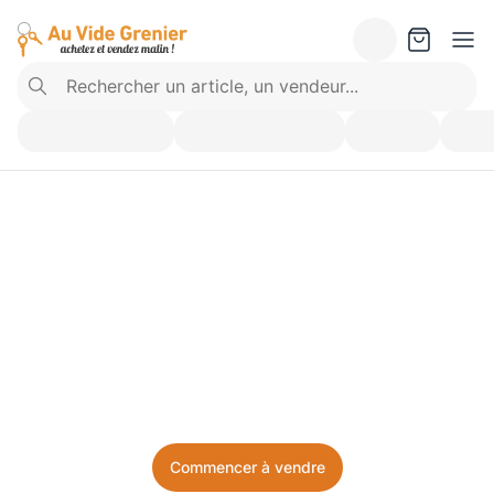
Vendez ce que vous 
n’utilisez plus. Achetez 
ce dont vous avez besoin.
Facile, local, et sans prise de tête.
Commencer à vendre