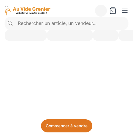
Vendez ce que vous 
n’utilisez plus. Achetez 
ce dont vous avez besoin.
Facile, local, et sans prise de tête.
Commencer à vendre