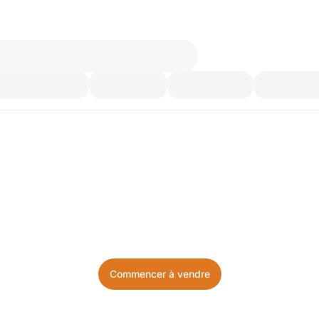
’utilisez plus. Achetez ce d
Facile, local, et sans prise de tête.
Commencer à vendre