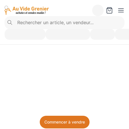
Vendez ce que vous 
n’utilisez plus. Achetez 
ce dont vous avez besoin.
Facile, local, et sans prise de tête.
Commencer à vendre