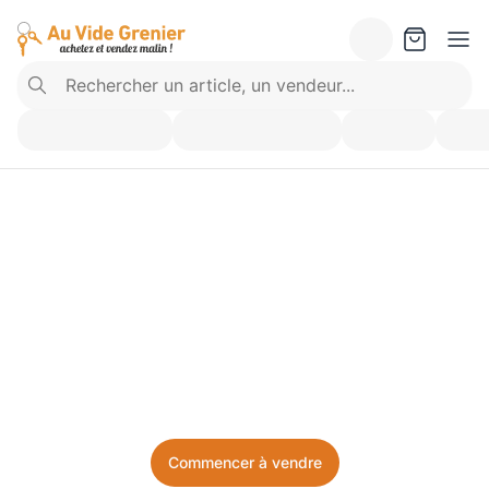
Vendez ce que vous 
n’utilisez plus. Achetez 
ce dont vous avez besoin.
Facile, local, et sans prise de tête.
Commencer à vendre