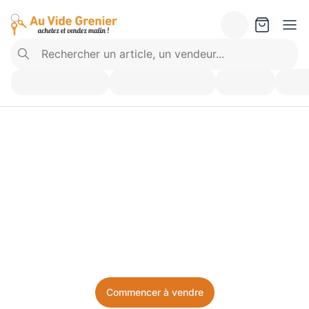
Vendez ce que vous 
n’utilisez plus. Achetez 
ce dont vous avez besoin.
Facile, local, et sans prise de tête.
Commencer à vendre