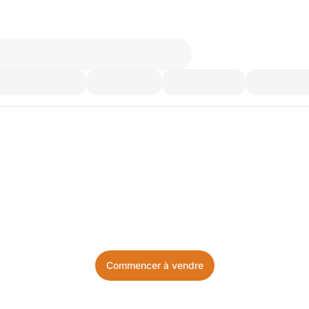
’utilisez plus. Achetez ce d
Facile, local, et sans prise de tête.
Commencer à vendre