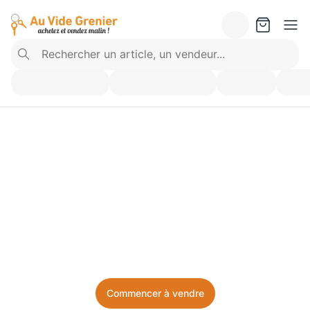
Vendez ce que vous 
n’utilisez plus. Achetez 
ce dont vous avez besoin.
Facile, local, et sans prise de tête.
Commencer à vendre