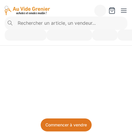
Vendez ce que vous 
n’utilisez plus. Achetez 
ce dont vous avez besoin.
Facile, local, et sans prise de tête.
Commencer à vendre