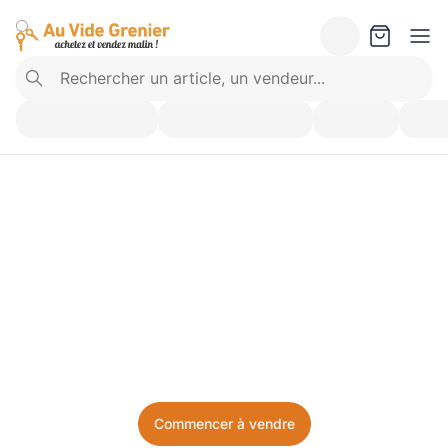
Vendez ce que vous 
n’utilisez plus. Achetez 
ce dont vous avez besoin.
Facile, local, et sans prise de tête.
Commencer à vendre