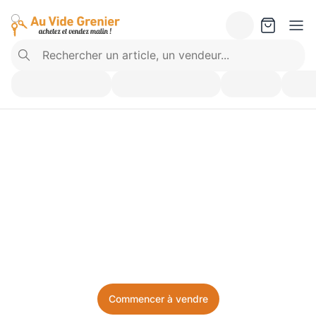
Vendez ce que vous 
n’utilisez plus. Achetez 
ce dont vous avez besoin.
Facile, local, et sans prise de tête.
Commencer à vendre